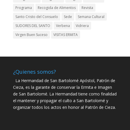
Programa
Recogida de Alimentos
Revista
Santo Cristo del Consuelo
Sede
Semana Cultural
SUDORES DEL SANTO
Verbena
Vidriera
Virgen Buen Suceso
VISITAS ERMITA
¿Quienes somos?
La Hermandad de San Bartolomé Apóstol, Patrón de
Cieza, es la garante de conservar la Ermita e Imagen
de San Bartolomé. La Hermandad tiene como finalidad
el mantener y propagar el culto a San Bartolomé y
organizar todos los actos en honor al Patrón de Cieza.