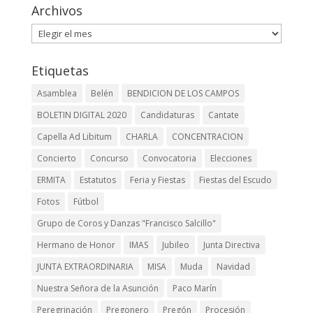
Archivos
Archivos
Etiquetas
Asamblea
Belén
BENDICION DE LOS CAMPOS
BOLETIN DIGITAL 2020
Candidaturas
Cantate
Capella Ad Libitum
CHARLA
CONCENTRACION
Concierto
Concurso
Convocatoria
Elecciones
ERMITA
Estatutos
Feria y Fiestas
Fiestas del Escudo
Fotos
Fútbol
Grupo de Coros y Danzas "Francisco Salcillo"
Hermano de Honor
IMAS
Jubileo
Junta Directiva
JUNTA EXTRAORDINARIA
MISA
Muda
Navidad
Nuestra Señora de la Asunción
Paco Marín
Peregrinación
Pregonero
Pregón
Procesión