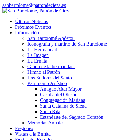
sanbartolome@patrondecieza.es
Últimas Noticias
Próximos Eventos
Información
San Bartolomé Apóstol.
Iconografía y martirio de San Bartolomé
La Hermandad
La Imagen
La Ermita
Guion de la hermandad.
Himno al Patrón
Los Sudores del Santo
Patrimonio Artístico
Antiguo Altar Mayor
Casulla del Obispo
Congregación Mariana
Santa Catalina de Siena
Santa Rita
Estandarte del Sagrado Corazón
Memorias Anuales
Pregones
Visitas a la Ermita
Fiestas del Escudo