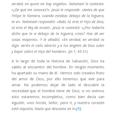
verdad, en quien no hay engaño». Natanael le contesta:
«¿De qué me conoces?». Jesús le responde: «Antes de que
Felipe te llamara, cuando estabas debajo de la higuera,
te vi». Natanael respondió: «Rabí, tú eres el Hijo de Dios,
tú eres el Rey de Israel». Jesús le contestó: «¿Por haberte
dicho que te vi debajo de la higuera, crees? Has de ver
cosas mayores». Y le añadió: «En verdad, en verdad os
digo: veréis el cielo abierto y a los ángeles de Dios subir
y bajar sobre el Hijo del hombre». (Jn 1, 45-51)
A lo largo de toda la Historia de Salvación, Dios ha
salido al encuentro del hombre. En ningún momento
ha apartado su mano de él. Hemos sido creados fruto
del amor de Dios, por ello tenemos que vivir para
amar. No podemos dejar de lado el descubrir la
necesidad que el hombre tiene de Dios; si no vivimos
esto estaremos incompletos, como bien decía san
Agustín,
«nos hiciste, Señor, para ti, y nuestro corazón
está inquieto, hasta que descanse en ti»
[1]
.