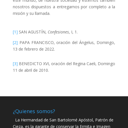
este mundo, de nuestra sociedad y estemos también
nosotros dispuestos a entregarnos por completo a la
misión y su llamada.
[1]
SAN AGUSTÍN,
Confesiones
, I, 1.
[2]
PAPA FRANCISCO, oración del Ángelus, Domingo,
13 de febrero de 2022.
[3]
BENEDICTO XVI, oración del Regina Caeli, Domingo
11 de abril de 2010.
¿Quienes somos?
La Hermandad de San Bartolomé Apóstol, Patrón de
Cieza, es la garante de conservar la Ermita e Imagen