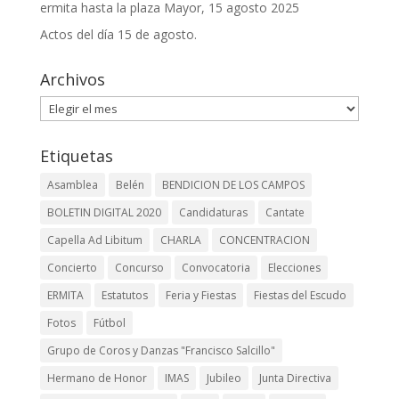
ermita hasta la plaza Mayor, 15 agosto 2025
Actos del día 15 de agosto.
Archivos
Archivos
Etiquetas
Asamblea
Belén
BENDICION DE LOS CAMPOS
BOLETIN DIGITAL 2020
Candidaturas
Cantate
Capella Ad Libitum
CHARLA
CONCENTRACION
Concierto
Concurso
Convocatoria
Elecciones
ERMITA
Estatutos
Feria y Fiestas
Fiestas del Escudo
Fotos
Fútbol
Grupo de Coros y Danzas "Francisco Salcillo"
Hermano de Honor
IMAS
Jubileo
Junta Directiva