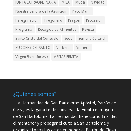
JUNTA EXTRAORDINARIA
MISA
Muda
Navidad
Nuestra Señora de la Asunción
Paco Marín
Peregrinación
Pregonero
Pregón
Procesión
Programa
Recogida de Alimentos
Revista
Santo Cristo del Consuelo
Sede
Semana Cultural
SUDORES DEL SANTO
Verbena
Vidriera
Virgen Buen Suceso
VISITAS ERMITA
¿Quienes somos?
La Hermandad de San Bartolomé Apóstol, Patrón de
Cieza, es la garante de conservar la Ermita e Imagen
de San Bartolomé. La Hermandad tiene como finalidad
el mantener y propagar el culto a San Bartolomé y
organizar todos los actos en honor al Patrón de Cieza.