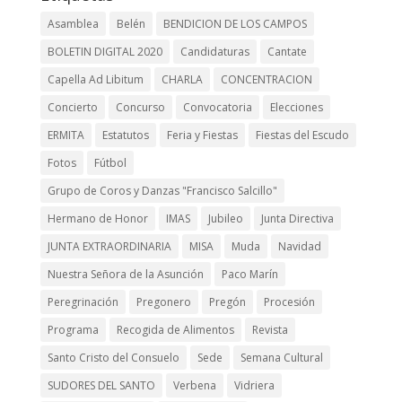
Asamblea
Belén
BENDICION DE LOS CAMPOS
BOLETIN DIGITAL 2020
Candidaturas
Cantate
Capella Ad Libitum
CHARLA
CONCENTRACION
Concierto
Concurso
Convocatoria
Elecciones
ERMITA
Estatutos
Feria y Fiestas
Fiestas del Escudo
Fotos
Fútbol
Grupo de Coros y Danzas "Francisco Salcillo"
Hermano de Honor
IMAS
Jubileo
Junta Directiva
JUNTA EXTRAORDINARIA
MISA
Muda
Navidad
Nuestra Señora de la Asunción
Paco Marín
Peregrinación
Pregonero
Pregón
Procesión
Programa
Recogida de Alimentos
Revista
Santo Cristo del Consuelo
Sede
Semana Cultural
SUDORES DEL SANTO
Verbena
Vidriera