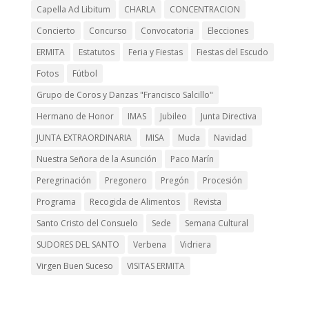
Capella Ad Libitum
CHARLA
CONCENTRACION
Concierto
Concurso
Convocatoria
Elecciones
ERMITA
Estatutos
Feria y Fiestas
Fiestas del Escudo
Fotos
Fútbol
Grupo de Coros y Danzas "Francisco Salcillo"
Hermano de Honor
IMAS
Jubileo
Junta Directiva
JUNTA EXTRAORDINARIA
MISA
Muda
Navidad
Nuestra Señora de la Asunción
Paco Marín
Peregrinación
Pregonero
Pregón
Procesión
Programa
Recogida de Alimentos
Revista
Santo Cristo del Consuelo
Sede
Semana Cultural
SUDORES DEL SANTO
Verbena
Vidriera
Virgen Buen Suceso
VISITAS ERMITA