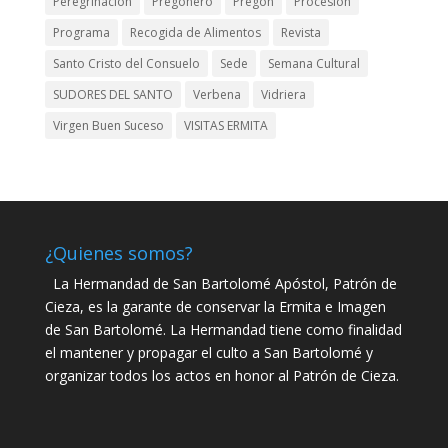
Peregrinación
Pregonero
Pregón
Procesión
Programa
Recogida de Alimentos
Revista
Santo Cristo del Consuelo
Sede
Semana Cultural
SUDORES DEL SANTO
Verbena
Vidriera
Virgen Buen Suceso
VISITAS ERMITA
¿Quienes somos?
La Hermandad de San Bartolomé Apóstol, Patrón de
Cieza, es la garante de conservar la Ermita e Imagen
de San Bartolomé. La Hermandad tiene como finalidad
el mantener y propagar el culto a San Bartolomé y
organizar todos los actos en honor al Patrón de Cieza.