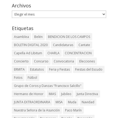
Archivos
Archivos
Etiquetas
Asamblea
Belén
BENDICION DE LOS CAMPOS
BOLETIN DIGITAL 2020
Candidaturas
Cantate
Capella Ad Libitum
CHARLA
CONCENTRACION
Concierto
Concurso
Convocatoria
Elecciones
ERMITA
Estatutos
Feria y Fiestas
Fiestas del Escudo
Fotos
Fútbol
Grupo de Coros y Danzas "Francisco Salcillo"
Hermano de Honor
IMAS
Jubileo
Junta Directiva
JUNTA EXTRAORDINARIA
MISA
Muda
Navidad
Nuestra Señora de la Asunción
Paco Marín