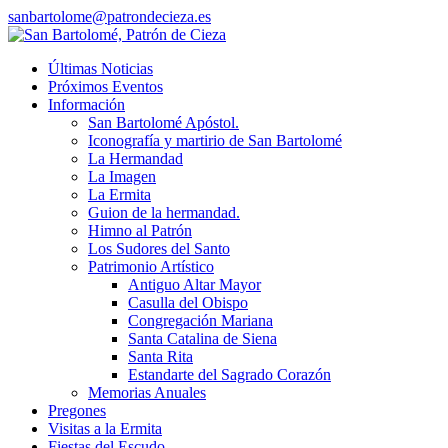
sanbartolome@patrondecieza.es
Últimas Noticias
Próximos Eventos
Información
San Bartolomé Apóstol.
Iconografía y martirio de San Bartolomé
La Hermandad
La Imagen
La Ermita
Guion de la hermandad.
Himno al Patrón
Los Sudores del Santo
Patrimonio Artístico
Antiguo Altar Mayor
Casulla del Obispo
Congregación Mariana
Santa Catalina de Siena
Santa Rita
Estandarte del Sagrado Corazón
Memorias Anuales
Pregones
Visitas a la Ermita
Fiestas del Escudo