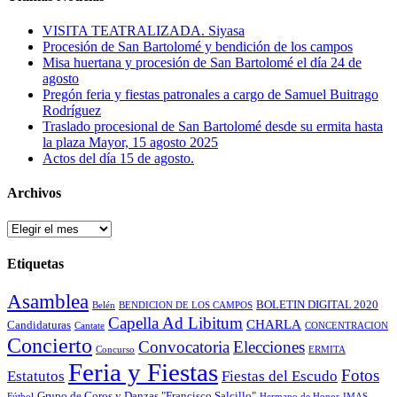
VISITA TEATRALIZADA. Siyasa
Procesión de San Bartolomé y bendición de los campos
Misa huertana y procesión de San Bartolomé el día 24 de
agosto
Pregón feria y fiestas patronales a cargo de Samuel Buitrago
Rodríguez
Traslado procesional de San Bartolomé desde su ermita hasta
la plaza Mayor, 15 agosto 2025
Actos del día 15 de agosto.
Archivos
Archivos
Etiquetas
Asamblea
BOLETIN DIGITAL 2020
Belén
BENDICION DE LOS CAMPOS
Capella Ad Libitum
CHARLA
Candidaturas
Cantate
CONCENTRACION
Concierto
Convocatoria
Elecciones
Concurso
ERMITA
Feria y Fiestas
Fotos
Estatutos
Fiestas del Escudo
Grupo de Coros y Danzas "Francisco Salcillo"
Fútbol
Hermano de Honor
IMAS