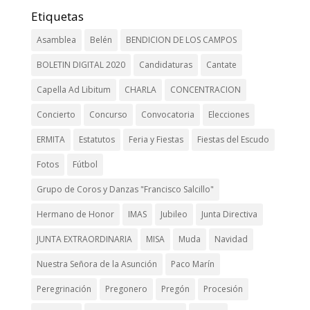
Etiquetas
Asamblea
Belén
BENDICION DE LOS CAMPOS
BOLETIN DIGITAL 2020
Candidaturas
Cantate
Capella Ad Libitum
CHARLA
CONCENTRACION
Concierto
Concurso
Convocatoria
Elecciones
ERMITA
Estatutos
Feria y Fiestas
Fiestas del Escudo
Fotos
Fútbol
Grupo de Coros y Danzas "Francisco Salcillo"
Hermano de Honor
IMAS
Jubileo
Junta Directiva
JUNTA EXTRAORDINARIA
MISA
Muda
Navidad
Nuestra Señora de la Asunción
Paco Marín
Peregrinación
Pregonero
Pregón
Procesión