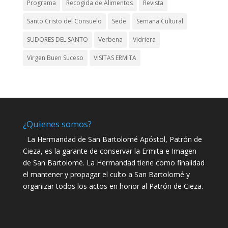
Programa
Recogida de Alimentos
Revista
Santo Cristo del Consuelo
Sede
Semana Cultural
SUDORES DEL SANTO
Verbena
Vidriera
Virgen Buen Suceso
VISITAS ERMITA
¿Quienes somos?
La Hermandad de San Bartolomé Apóstol, Patrón de
Cieza, es la garante de conservar la Ermita e Imagen
de San Bartolomé. La Hermandad tiene como finalidad
el mantener y propagar el culto a San Bartolomé y
organizar todos los actos en honor al Patrón de Cieza.