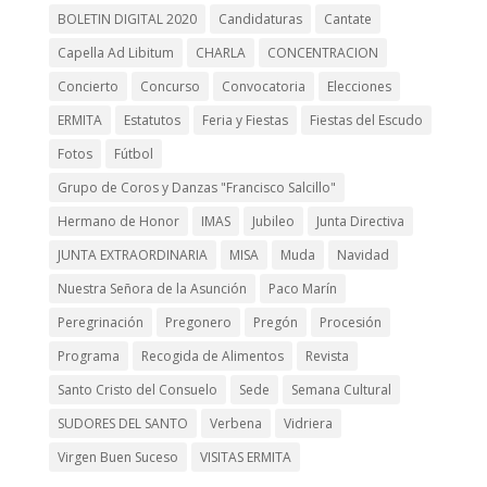
BOLETIN DIGITAL 2020
Candidaturas
Cantate
Capella Ad Libitum
CHARLA
CONCENTRACION
Concierto
Concurso
Convocatoria
Elecciones
ERMITA
Estatutos
Feria y Fiestas
Fiestas del Escudo
Fotos
Fútbol
Grupo de Coros y Danzas "Francisco Salcillo"
Hermano de Honor
IMAS
Jubileo
Junta Directiva
JUNTA EXTRAORDINARIA
MISA
Muda
Navidad
Nuestra Señora de la Asunción
Paco Marín
Peregrinación
Pregonero
Pregón
Procesión
Programa
Recogida de Alimentos
Revista
Santo Cristo del Consuelo
Sede
Semana Cultural
SUDORES DEL SANTO
Verbena
Vidriera
Virgen Buen Suceso
VISITAS ERMITA