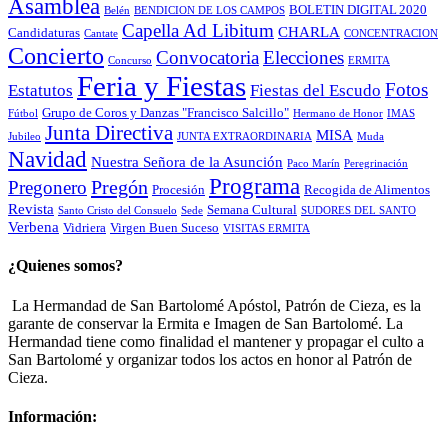
Asamblea
BOLETIN DIGITAL 2020
Belén
BENDICION DE LOS CAMPOS
Capella Ad Libitum
CHARLA
Candidaturas
Cantate
CONCENTRACION
Concierto
Convocatoria
Elecciones
Concurso
ERMITA
Feria y Fiestas
Fotos
Estatutos
Fiestas del Escudo
Grupo de Coros y Danzas "Francisco Salcillo"
Fútbol
Hermano de Honor
IMAS
Junta Directiva
MISA
Jubileo
JUNTA EXTRAORDINARIA
Muda
Navidad
Nuestra Señora de la Asunción
Paco Marín
Peregrinación
Programa
Pregón
Pregonero
Procesión
Recogida de Alimentos
Revista
Semana Cultural
Santo Cristo del Consuelo
Sede
SUDORES DEL SANTO
Verbena
Vidriera
Virgen Buen Suceso
VISITAS ERMITA
¿Quienes somos?
La Hermandad de San Bartolomé Apóstol, Patrón de Cieza, es la
garante de conservar la Ermita e Imagen de San Bartolomé. La
Hermandad tiene como finalidad el mantener y propagar el culto a
San Bartolomé y organizar todos los actos en honor al Patrón de
Cieza.
Información: