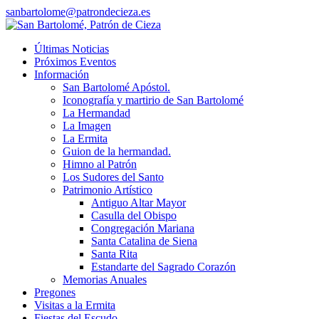
sanbartolome@patrondecieza.es
Últimas Noticias
Próximos Eventos
Información
San Bartolomé Apóstol.
Iconografía y martirio de San Bartolomé
La Hermandad
La Imagen
La Ermita
Guion de la hermandad.
Himno al Patrón
Los Sudores del Santo
Patrimonio Artístico
Antiguo Altar Mayor
Casulla del Obispo
Congregación Mariana
Santa Catalina de Siena
Santa Rita
Estandarte del Sagrado Corazón
Memorias Anuales
Pregones
Visitas a la Ermita
Fiestas del Escudo