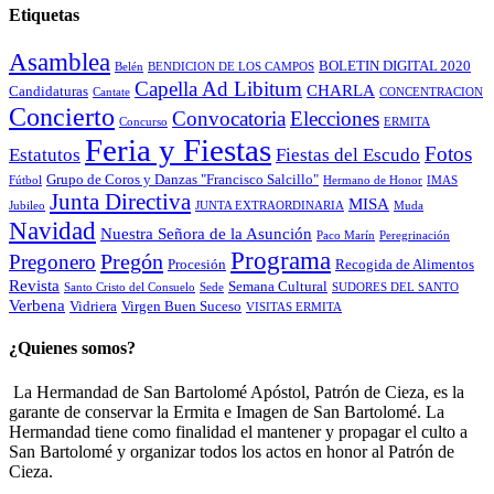
Etiquetas
Asamblea
BOLETIN DIGITAL 2020
Belén
BENDICION DE LOS CAMPOS
Capella Ad Libitum
CHARLA
Candidaturas
Cantate
CONCENTRACION
Concierto
Convocatoria
Elecciones
Concurso
ERMITA
Feria y Fiestas
Fotos
Estatutos
Fiestas del Escudo
Grupo de Coros y Danzas "Francisco Salcillo"
Fútbol
Hermano de Honor
IMAS
Junta Directiva
MISA
Jubileo
JUNTA EXTRAORDINARIA
Muda
Navidad
Nuestra Señora de la Asunción
Paco Marín
Peregrinación
Programa
Pregón
Pregonero
Procesión
Recogida de Alimentos
Revista
Semana Cultural
Santo Cristo del Consuelo
Sede
SUDORES DEL SANTO
Verbena
Vidriera
Virgen Buen Suceso
VISITAS ERMITA
¿Quienes somos?
La Hermandad de San Bartolomé Apóstol, Patrón de Cieza, es la
garante de conservar la Ermita e Imagen de San Bartolomé. La
Hermandad tiene como finalidad el mantener y propagar el culto a
San Bartolomé y organizar todos los actos en honor al Patrón de
Cieza.