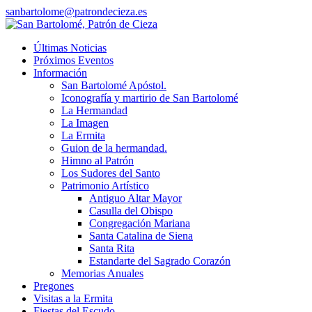
sanbartolome@patrondecieza.es
Últimas Noticias
Próximos Eventos
Información
San Bartolomé Apóstol.
Iconografía y martirio de San Bartolomé
La Hermandad
La Imagen
La Ermita
Guion de la hermandad.
Himno al Patrón
Los Sudores del Santo
Patrimonio Artístico
Antiguo Altar Mayor
Casulla del Obispo
Congregación Mariana
Santa Catalina de Siena
Santa Rita
Estandarte del Sagrado Corazón
Memorias Anuales
Pregones
Visitas a la Ermita
Fiestas del Escudo